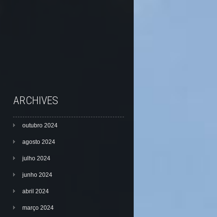
ARCHIVES
outubro 2024
agosto 2024
julho 2024
junho 2024
abril 2024
março 2024