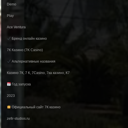
Demo
Play
Ace Ventura
Бренд онлайн казино
7К Казино (7K Casino)
Альтернативные названия
Казино 7К, 7 К, 7Casino, 7ка казино, К7
Год запуска
2023
Официальный сайт 7К казино
zefir-studios.ru