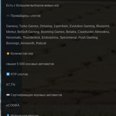
Есть с большим выбором живых игр
Провайдеры слотов
Gamevy, Turbo Games, Onlyplay, 1spin4win, Evolution Gaming, Blueprint,
Merkur, BetSoft Gaming, Booming Games, Belatra, Clawbuster, Atmosfera,
Novomatic, Thunderkick, Endorphina, Spinomenal, Push Gaming,
Booongo, Ainsworth, Rabcat
Количество игр
свыше 5 000 игровых автоматов
RTP слотов
97,7%
Сертификация игровых автоматов
eCOGRA
Мобильная версия