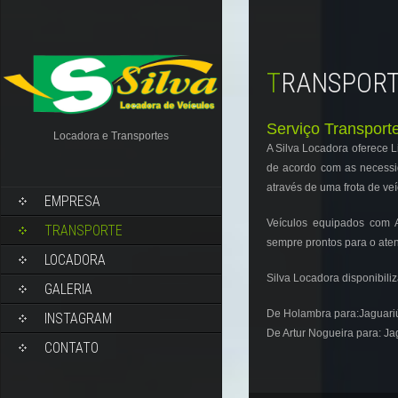
TRANSPOR
Serviço Transport
Locadora e Transportes
A Silva Locadora oferece 
de acordo com as necessid
através de uma frota de veí
EMPRESA
Veículos equipados com 
TRANSPORTE
sempre prontos para o ate
LOCADORA
Silva Locadora disponibiliz
GALERIA
De Holambra para:Jaguariú
INSTAGRAM
De Artur Nogueira para: J
CONTATO