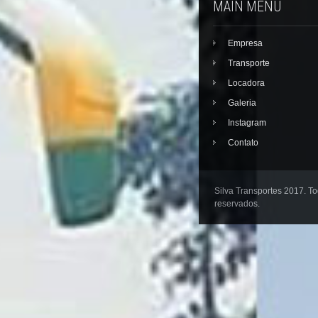
MAIN MENU
Empresa
Transporte
Locadora
Galeria
Instagram
Contato
Silva Transportes 2017. To
reservados.