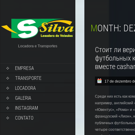
MONTH:
DE
Locadora e Transportes
Стоит ли вер
футбольных 
вместе casha
EMPRESA
TRANSPORTE
17 de dezembro d
LOCADORA
Среди них есть как ко
GALERIA
например, английский
INSTAGRAM
«Ювентус», «Рома» и 
французский «Лион», н
CONTATO
публичных футбольных 
четыре соответственно