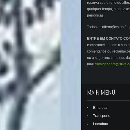
reserva seu direito de alte
qualquer tempo, a seu exclu
periódicas.
Todas as alterações serão
ENTRE EM CONTATO C
comprometida com a sua pr
comentários ou reclamações
ou a segurança de seus da
mail
silvalocadora@silval
MAIN MENU
Empresa
Transporte
Locadora