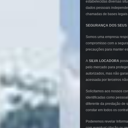
estabelecidas diversas sit
dados pessoais independe
chamadas de bases legais 
SEGURANÇA DOS SEUS 
Somos uma empresa respo
compromisso com a segur
precauções para manter ess
A
SILVA LOCADORA
possu
pelo mercado para protege
autorizados, mas não gara
acessada por terceiros não
Solicitamos aos nossos co
identificadas como pessoai
diferente da prestação de 
constar em todos os contr
Poderemos revelar Informaç
com eventual citação ou re