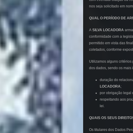
nos seja solicitado em nome
QUAL O PERÍODO DE A
A
SILVA LOCADORA
armaz
conformidade com a legisla
permitido em vista das fin
coletados, conforme expost
Utilizamos alguns critério
dos dados, sendo os mais 
duração do relacion
LOCADORA
;
por obrigação legal 
respeitando aos pra
lei.
QUAIS OS SEUS DIREIT
Os titulares dos Dados Pess