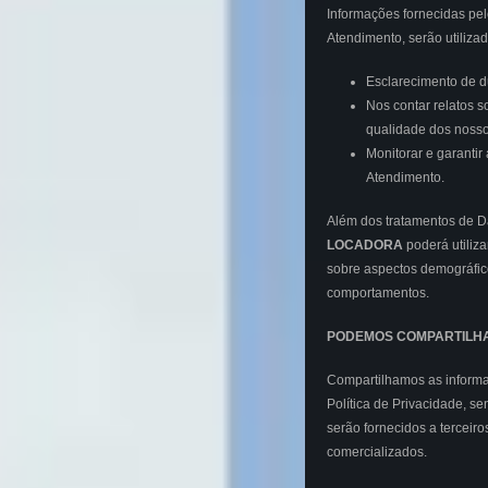
Informações fornecidas pel
Atendimento, serão utiliza
Esclarecimento de dú
Nos contar relatos 
qualidade dos nosso
Monitorar e garanti
Atendimento.
Além dos tratamentos de D
LOCADORA
poderá utiliz
sobre aspectos demográfic
comportamentos.
PODEMOS COMPARTILHA
Compartilhamos as informa
Política de Privacidade, 
serão fornecidos a terceir
comercializados.