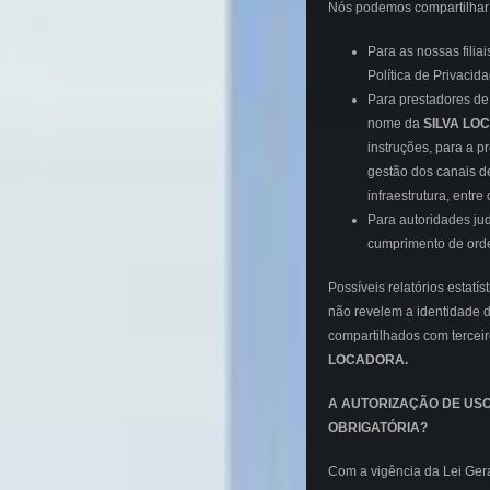
Nós podemos compartilhar 
Para as nossas filiai
Política de Privacida
Para prestadores de
nome da
SILVA LO
instruções, para a 
gestão dos canais d
infraestrutura, entre 
Para autoridades judi
cumprimento de ordem
Possíveis relatórios estatí
não revelem a identidade d
compartilhados com tercei
LOCADORA
.
A AUTORIZAÇÃO DE USO
OBRIGATÓRIA?
Com a vigência da Lei Ger