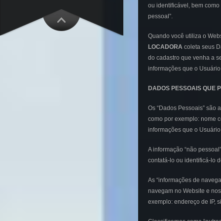
ou identificável, bem como
pessoal”.
Quando você utiliza o Web
LOCADORA
coleta seus D
do cadastro que venha a se
informações que o Usuário
DADOS PESSOAIS QUE 
Os “Dados Pessoais” são a
como por exemplo: nome co
informações que o Usuário 
A informação “não pessoal
contatá-lo ou identificá-lo
As “informações de navega
navegam no Website e nos 
exemplo: endereço de IP, s