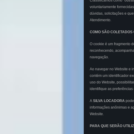
Classificamos como “outras
voluntariamente fornecidas
dúvidas, solicitações e qu
Atendimento.
COMO SÃO COLETADOS 
O cookie é um fragmento d
reconhecendo, acompanha
navegação.
Ao navegar no Website e in
contém um identificador e
uso do Website, possibili
identifique as preferências
A
SILVA LOCADORA
poder
informações anônimas e ag
Website.
PARA QUE SERÃO UTILI