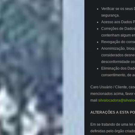
Verificar se os seu
segurança.
Acesso aos Dados P
Correções de Dados 
contenham algum er
Revogação do conse
Anonimização, bloq
considerados desnec
desconformidade com
Eliminação dos Dad
consentimento, de ac
Caro Usuário / Cliente, ca
mencionados acima, favor e
mail
silvalocadora@silvalo
ALTERAÇÕES A ESTA PO
Em se tratando de uma lei
definidas pelo órgão criado