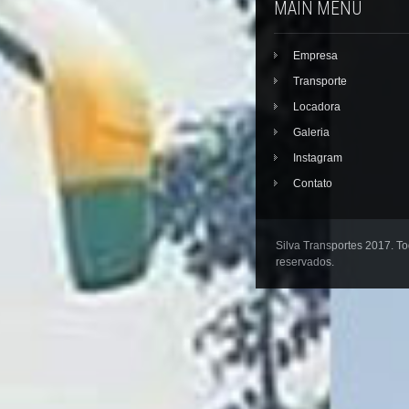
MAIN MENU
Empresa
Transporte
Locadora
Galeria
Instagram
Contato
Silva Transportes 2017. To
reservados.