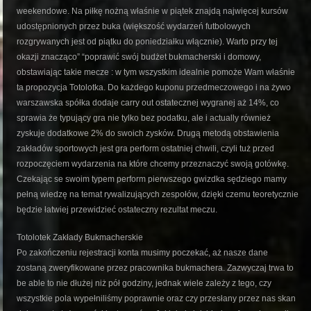
weekendowe. Na piłkę nożną właśnie w piątek znajdą najwięcej kursów
udostępnionych przez buka (większość wydarzeń futbolowych
rozgrywanych jest od piątku do poniedziałku włącznie). Warto przy tej
okazji znacząco” “poprawić swój budżet bukmacherski i domowy,
obstawiając takie mecze : w tym wszystkim idealnie pomoże Wam właśnie
ta propozycja Totolotka. Do każdego kuponu przedmeczowego i na żywo
warszawska spółka dodaje carry out ostatecznej wygranej aż 14%, co
sprawia że typujący gra nie tylko bez podatku, ale i actually również
zyskuje dodatkowe 2% do swoich zysków. Drugą metodą obstawienia
zakładów sportowych jest gra perform ostatniej chwili, czyli tuż przed
rozpoczęciem wydarzenia na które chcemy przeznaczyć swoją gotówkę.
Czekając se swoim typem perform pierwszego gwizdka sędziego mamy
pełną wiedzę na temat rywalizujących zespołów, dzięki czemu teoretycznie
będzie łatwiej przewidzieć ostateczny rezultat meczu.
Totolotek Zakłady Bukmacherskie
Po zakończeniu rejestracji konta musimy poczekać, aż nasze dane
zostaną zweryfikowane przez pracownika bukmachera. Zazwyczaj trwa to
be able to nie dłużej niż pół godziny, jednak wiele zależy z tego, czy
wszystkie pola wypełniliśmy poprawnie oraz czy przesłany przez nas skan