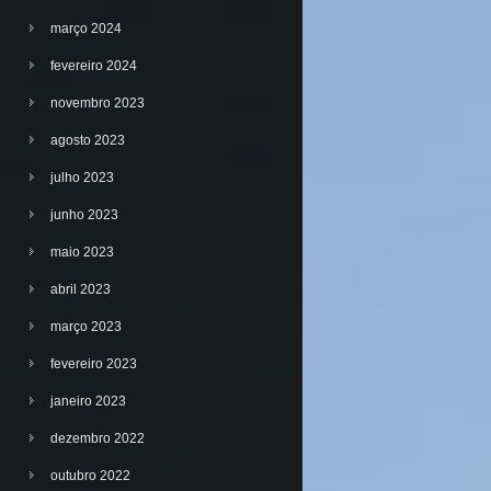
março 2024
fevereiro 2024
novembro 2023
agosto 2023
julho 2023
junho 2023
maio 2023
abril 2023
março 2023
fevereiro 2023
janeiro 2023
dezembro 2022
outubro 2022