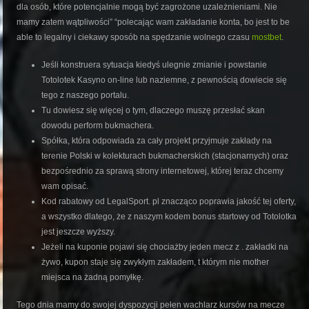
dla osób, które potencjalnie mogą być zagrożone uzależnieniami. Nie
mamy zatem wątpliwości” “polecając wam zakładanie konta, bo jest to be
able to legalny i ciekawy sposób na spędzanie wolnego czasu
mostbet
.
Jeśli konstruera sytuacja kiedyś ulegnie zmianie i powstanie
Totolotek Kasyno on-line lub naziemne, z pewnością dowiecie się
tego z naszego portalu.
Tu dowiesz się więcej o tym, dlaczego muszę przesłać skan
dowodu perform bukmachera.
Spółka, która odpowiada za cały projekt przyjmuje zakłady na
terenie Polski w kolekturach bukmacherskich (stacjonarnych) oraz
bezpośrednio za sprawą strony internetowej, której teraz chcemy
wam opisać.
Kod rabatowy od LegalSport. pl znacząco poprawia jakość tej oferty,
a wszystko dlatego, że z naszym kodem bonus startowy od Totolotka
jest jeszcze wyższy.
Jeżeli na kuponie pojawi się chociażby jeden mecz z . zakładki na
żywo, kupon staje się zwykłym zakładem, t którym nie mother
miejsca na żadną pomyłkę.
Tego dnia mamy do swojej dyspozycji pełen wachlarz kursów na mecze