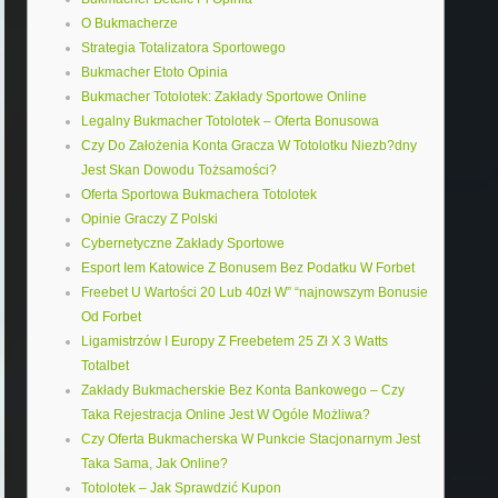
O Bukmacherze
Strategia Totalizatora Sportowego
Bukmacher Etoto Opinia
Bukmacher Totolotek: Zakłady Sportowe Online
Legalny Bukmacher Totolotek – Oferta Bonusowa
Czy Do Założenia Konta Gracza W Totolotku Niezb?dny
Jest Skan Dowodu Tożsamości?
Oferta Sportowa Bukmachera Totolotek
Opinie Graczy Z Polski
Cybernetyczne Zakłady Sportowe
Esport Iem Katowice Z Bonusem Bez Podatku W Forbet
Freebet U Wartości 20 Lub 40zł W” “najnowszym Bonusie
Od Forbet
Ligamistrzów I Europy Z Freebetem 25 Zł X 3 Watts
Totalbet
Zakłady Bukmacherskie Bez Konta Bankowego – Czy
Taka Rejestracja Online Jest W Ogóle Możliwa?
Czy Oferta Bukmacherska W Punkcie Stacjonarnym Jest
Taka Sama, Jak Online?
Totolotek – Jak Sprawdzić Kupon