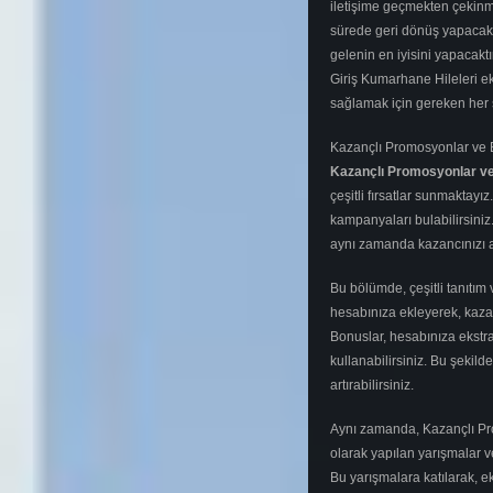
iletişime geçmekten çekinme
sürede geri dönüş yapacak v
gelenin en iyisini yapacakt
Giriş Kumarhane Hileleri ek
sağlamak için gereken her 
Kazançlı Promosyonlar ve 
Kazançlı Promosyonlar v
çeşitli fırsatlar sunmaktay
kampanyaları bulabilirsini
aynı zamanda kazancınızı a
Bu bölümde, çeşitli tanıtım
hesabınıza ekleyerek, kazanç
Bonuslar, hesabınıza ekstra
kullanabilirsiniz. Bu şekild
artırabilirsiniz.
Aynı zamanda, Kazançlı P
olarak yapılan yarışmalar ve
Bu yarışmalara katılarak, ek