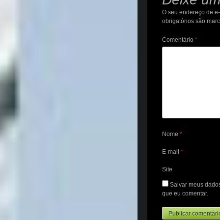
O seu endereço de e-
obrigatórios são ma
Comentário
*
Nome
*
E-mail
*
Site
Salvar meus dados
que eu comentar.