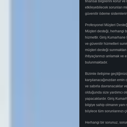
finansal bilgilerini korur v
etkileyebilecek sorunları 
güvenilir ödeme sistemlerin
Profesyonel Müşteri Desteğ
Müşteri desteği, herhangi b
hizmettir. Giriş Kumarhane H
ve güvenilir hizmetleri su
müşteri desteği sunmaktan 
ihtiyaçlarınızı anlamak ve 
bulunmaktadır.
Bizimle iletişime geçtiğiniz
karşılanacağınızdan emin ola
ve sabırla davranacaklar v
olduğunda size yardımcı olm
yapacaklardır. Giriş Kumarh
bilgiye sahip olmanın yanı 
böylece tüm sorunlarınızı çö
Herhangi bir sorunuz, sorun