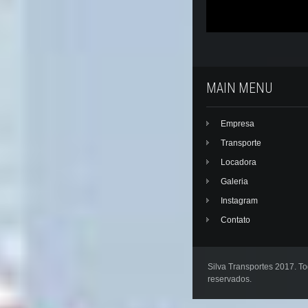
MAIN MENU
Empresa
Transporte
Locadora
Galeria
Instagram
Contato
Silva Transportes 2017. To
reservados.