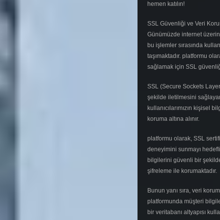
hemen katılın!
SSL Güvenliği ve Veri Kor
Günümüzde internet üzerin
bu işlemler sırasında kull
taşımaktadır. platformu ol
sağlamak için SSL güvenliğ
SSL (Secure Sockets Layer), 
şekilde iletilmesini sağlay
kullanıcılarımızın kişisel bilg
koruma altına alınır.
platformu olarak, SSL sertif
deneyimini sunmayı hedefliy
bilgilerini güvenli bir şekil
şifreleme ile korumaktadır.
Bunun yanı sıra, veri korum
platformunda müşteri bilgile
bir veritabanı altyapısı kul