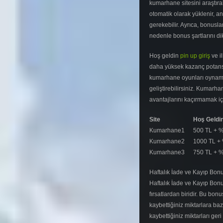
kumarhane sitesini araştıra
otomatik olarak yüklenir, 
gerekebilir. Ayrıca, bonuslar
nedenle bonus şartlarını di
Hoş geldin
pin up giriş
ve i
daha yüksek kazanç potansi
kumarhane oyunları oynamak v
geliştirebilirsiniz. Kumarh
avantajlarını kaçırmamak içi
Site
Hoş Geldi
Kumarhane1
500 TL + 
Kumarhane2
1000 TL +
Kumarhane3
750 TL + 
Haftalık İade ve Kayıp Bonu
Haftalık İade ve Kayıp Bon
fırsatlardan biridir. Bu bon
kaybettiğiniz miktarlara baz
kaybettiğiniz miktarları ge