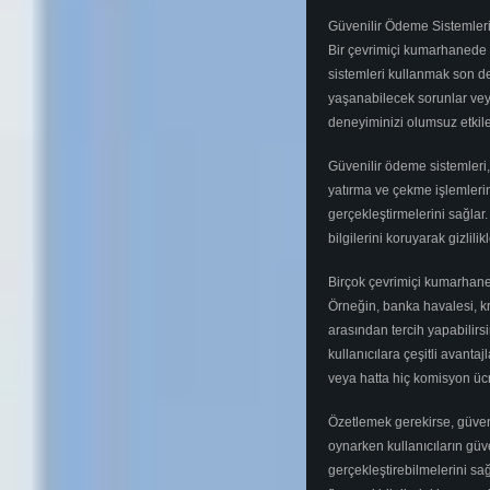
Güvenilir Ödeme Sistemler
Bir çevrimiçi kumarhanede 
sistemleri kullanmak son d
yaşanabilecek sorunlar veya 
deneyiminizi olumsuz etkiley
Güvenilir ödeme sistemleri,
yatırma ve çekme işlemlerin
gerçekleştirmelerini sağlar. 
bilgilerini koruyarak gizlilikl
Birçok çevrimiçi kumarhane,
Örneğin, banka havalesi, kr
arasından tercih yapabilirs
kullanıcılara çeşitli avantaj
veya hatta hiç komisyon ücre
Özetlemek gerekirse, güven
oynarken kullanıcıların güv
gerçekleştirebilmelerini sağl