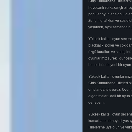
Giriş Kumarhane Hileleri’nin
heyecanlı ve kazançlı bir 
popüler oyunlarla dolu olan
Zengin grafikleri ve ses efe
yaşarken, aynı zamanda büy
Yüksek kaliteli oyun seçenek
blackjack, poker ve çok da
özgü kuralları ve stratejileri
oyunlarımız sürekli güncel
her seferinde yeni bir oyun
Yüksek kaliteli oyunlarımız
Giriş Kumarhane Hileleri ola
ön planda tutuyoruz. Oyunl
algoritmaları, adil bir oyu
denetlenir.
Yüksek kaliteli oyun seçene
kumarhane deneyimi yaşaya
Hileleri’ne üye olun ve yükse