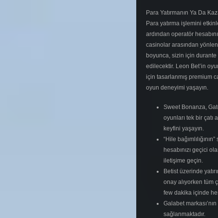
Para Yatırmanın Ya Da Kaza
Para yatırma işlemini etkinl
ardından operatör hesabınıza
casinolar arasından yönlen
boyunca, sizin için durante
edilecektir. Leon Bet’in o
için tasarlanmış premium cas
oyun deneyimi yaşayın.
Sweet Bonanza, Gate
oyunları tek bir çatı
keyfini yaşayın.
“Hile bağımlılığının”
hesabınızı geçici ol
iletişime geçin.
Betist üzerinde yatır
onay alıyorken tüm çe
few dakika içinde he
Galabet markası’nın 
sağlanmaktadır.