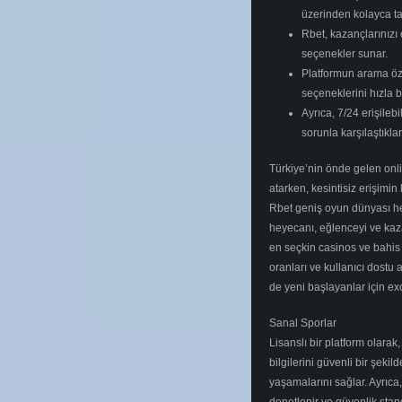
üzerinden kolayca tak
Rbet, kazançlarınızı
seçenekler sunar.
Platformun arama özel
seçeneklerini hızla b
Ayrıca, 7/24 erişilebi
sorunla karşılaştıkla
Türkiye’nin önde gelen onl
atarken, kesintisiz erişimin 
Rbet geniş oyun dünyası he
heyecanı, eğlenceyi ve kaza
en seçkin casinos ve bahis p
oranları ve kullanıcı dostu
de yeni başlayanlar için exce
Sanal Sporlar
Lisanslı bir platform olarak
bilgilerini güvenli bir şeki
yaşamalarını sağlar. Ayrıca,