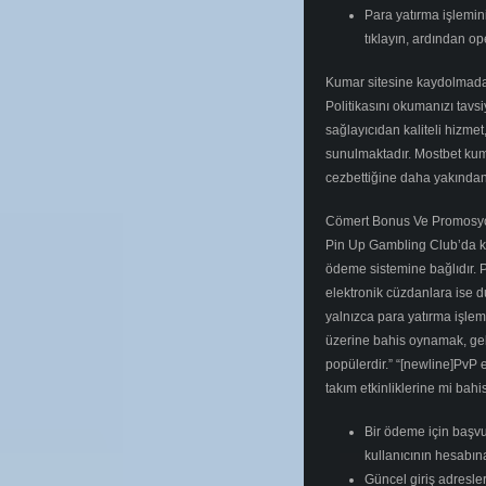
Para yatırma işlemin
tıklayın, ardından op
Kumar sitesine kaydolmadan
Politikasını okumanızı tavs
sağlayıcıdan kaliteli hizme
sunulmaktadır. Mostbet kum
cezbettiğine daha yakından
Cömert Bonus Ve Promosy
Pin Up Gambling Club’da kaz
ödeme sistemine bağlıdır. P
elektronik cüzdanlara ise du
yalnızca para yatırma işlem
üzerine bahis oynamak, ge
popülerdir.” “[newline]PvP 
takım etkinliklerine mi bah
Bir ödeme için başvu
kullanıcının hesabına 
Güncel giriş adresler