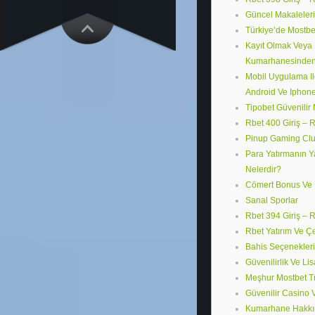
Güncel Makaleleri
Türkiye’de Mostbe
Kayıt Olmak Veya 
Kumarhanesinden 
Mobil Uygulama I
Android Ve Iphone
Tipobet Güvenilir
Rbet 400 Giriş – R
Pinup Gaming Clu
Para Yatırmanın Y
Nelerdir?
Cömert Bonus Ve
Sanal Sporlar
Rbet 394 Giriş – R
Rbet Yatırım Ve Ç
Bahis Seçenekleri
Güvenilirlik Ve Li
Meşhur Mostbet Tr
Güvenilir Casino V
Kumarhane Hakkı