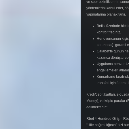
ve spor etkinliklerinin sonu
yöntemlerini kabul eder, böy
yapmalarına olanak tanır.
Betist üzerinde hiçb
kontrol” “ediniz.
Her oyuncunun kişise
korunacağı garanti ed
Galabet’te günün her 
kazanca dönüştürebil
Uygulama benzersiz bi
engellemeleri atlaman
Kumarhane tarafında
transferi için ödeme h
Kredi/debit kartları, e-cüz
Money), ve kripto paralar (B
edilmektedir.”
Rbet 4 Hundred Giriş – Rbe
“Hile bağımlılığının” sizi b