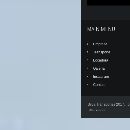
MAIN MENU
Empresa
Transporte
Locadora
Galeria
Instagram
Contato
Silva Transportes 2017. To
reservados.