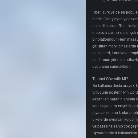
güvende hissedebilir
Rbet, Türkiye de en popüler
biridir. Geniş oyun yelpazesi
ön carilla çıkan Rbet, kull
empieza casino sitesi, çok ç
bir platformdur. Hem masaü
çalıştıran mobil cihazlarda 
makineleri, turnuvalar empi
platformun yönetimi, cihazl
uygulama sunmaktadır.
Tipobet Güvenilir Mi?
Bu kullanıcı dostu arayüz,
tuttuğunu gösterir. Pin Up’t
kazanılan paranın anında ö
verici oyunlara erişebilec
piyasasında bu kadar popüle
ülkelerde oynayan kulüp müş
yelpazesine sahip çok çeşitl
Upwards sitesi kullanıcıları 