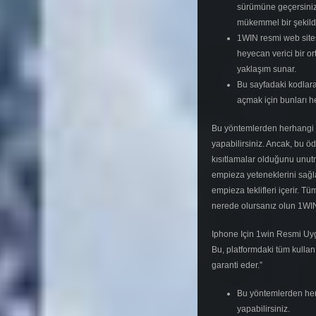
sürümüne geçersiniz
mükemmel bir şekild
1WIN resmi web sites
heyecan verici bir o
yaklaşım sunar.
Bu sayfadaki kodlara 
açmak için bunları he
Bu yöntemlerden herhangi b
yapabilirsiniz. Ancak, bu 
kısıtlamalar olduğunu unutm
empieza yeteneklerini sağl
empieza teklifleri içerir. 
nerede olursanız olun 1WI
Iphone Için 1win Resmi U
Bu, platformdaki tüm kullanıc
garanti eder.”
Bu yöntemlerden herh
yapabilirsiniz.