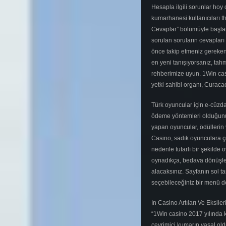
Hesapla ilgili sorunlar hoy 
kumarhanesi kullanıcıları 
Cevaplar” bölümüyle başlam
sorulan soruların cevaplar
önce takip etmeniz gereken 
en yeni tanışıyorsanız, tahm
rehberimize uyun. 1Win cas
yetki sahibi organı, Curac
Türk oyuncular için e-cüzda
ödeme yöntemleri olduğunu
yapan oyuncular, ödüllerin v
Casino, sadık oyunculara 
nedenle tutarlı bir şekilde
oynadıkça, bedava dönüşler,
alacaksınız. Sayfanın sol t
seçebileceğiniz bir menü d
In Casino Artıları Ve Eksiler
“1Win casino 2017 yılında 
çevrimiçi kumarın yasal ol