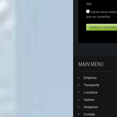
Site
Salvar meus dados
que eu comentar.
MAIN MENU
Empresa
Transporte
Locadora
Galeria
Instagram
Contato