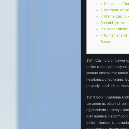
In Kumarhane De
Kumarhane Ve Slo
In Online Casino 
Android Için 1wi
In Casino Ödeme 
In Kumarhane Ve 
Bonus
1Win Casino promosyon kodla
online casino promosyonları
kodlara erişebilir ve added 
hesabınıza girebilirsiniz. B
potansiyelinizi artırma kon
1WIN mobil uygulama Androi
tamamen ücretsiz indirebilir
eğlencelerin kalitesiyle k
olan eğlence platformudur.
geliştiricilerden, slot oyunl