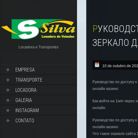
РУКОВОДСТВО ПО ДОСТУПУ К 1ВИН ЧЕРЕЗ РАБОЧЕЕ
ЗЕРКАЛО Д
Locadora e Transportes
10 de outubro de 20
EMPRESA
TRANSPORTE
Руководство по доступу к
онлайн казино
LOCADORA
GALERIA
Как войти на 1win через з
онлайн
INSTAGRAM
CONTATO
Руководство по доступу к
онлайн казино
Что такое зеркало сайта 