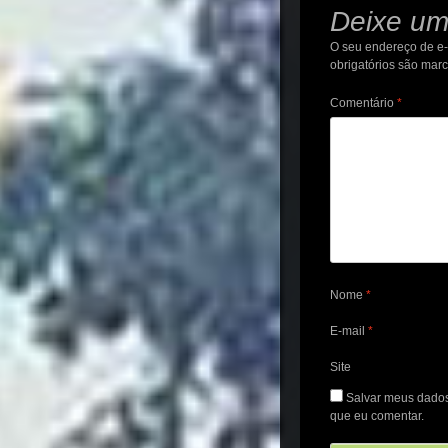
Deixe um
O seu endereço de e-
obrigatórios são ma
Comentário
*
Nome
*
E-mail
*
Site
Salvar meus dados
que eu comentar.