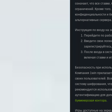
означает, что все ставки
ограничений. Кроме того
конфиденциальности и бе
альтернативные сервера.
Инструкция по входу на з
Перейдите по рабо
Введите свои логин
зарегистрируйтесь,
После входа в сист
включая ставки и иг
Безопасность при исполь
Компания 1win прилагает
своих пользователей. Вс
систему шифрования, что 
рекомендуется использо
аутентификацию для доп
букмекерская контора
.
Игры доступные на зерка