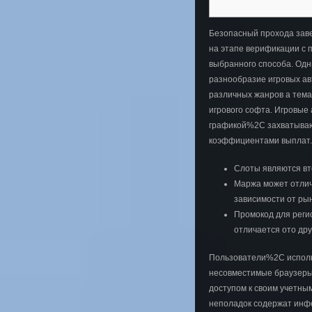
Безопасный прохода зав
на этапе верификации с 
выбранного способа. Одн
разнообразие игровых ав
различных жанров а тем
игрового софта. Игровые
графикой%2C захватыва
коэффициентами выплат.
Слоты являются вт
Маржа может отлича
зависимости от рын
Промокод для реги
отличается ото дру
Пользователи%2C исполь
несовместимые браузеры
доступом к своим учетны
неполадок содержат инф