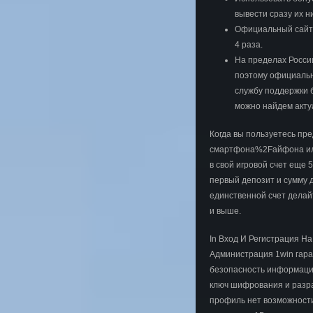
вывести сразу их ни
Официальный сайт 
4 раза.
На пределах Росс
поэтому официально
службу поддержки б
можно найдем акту
Когда вы пользуетесь п
смартфона%2Fайфона ил
в свой игровой счет еще 
первый депозит и сумму д
единственной счет делай
и выше.
In Вход И Регистрация 
Администрация 1win гар
безопасность информаци
ключ шифрования и разра
профиль нет возможност