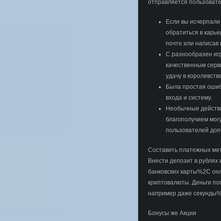
отправляется пользовате
Если вы исчерпал
обратиться в карье
почте или написав в
С разнообразен и
качественным сер
удачу в королевств
Была простая ошиб
входа и систему.
Необычные действи
благополучием могу
пользователей доп
Составить платежных ме
Внести депозит в рублях
банковских карты%2C он
криптовалюты. Деньги по
например даже секунды%2
Бонусы же Акции