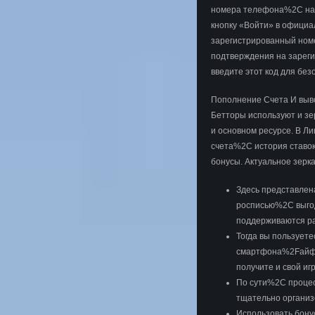
номера телефона%2C нач
кнопку «Войти» в официа
зарегистрированный номе
подтверждения на зарег
введите этот код для без
Пополнение Счета И выв
Бетторы используют и зе
и основном ресурсе. В Л
счета%2C история ставо
бонусы. Актуальное зерк
Здесь представлен
росписью%2C выго
поддерживаются ра
Тогда вы пользует
смартфона%2Fайфо
получите и свой иг
По сути%2C процес
тщательно организ
Использовать бону