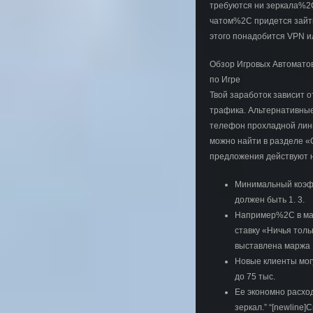
требуются ни зеркала%2C
чатом%2C придется зайт
этого понадобится VPN и
Обзор Игровых Автомато
по Игре
Твой заработок зависит о
трафика. Альтернативны
телефон прохладной лини
можно найти в разделе «
предложения действуют 
Минимальный коэфф
должен быть 1. 3.
Например%2C в мат
ставку «Ничья толь
выставлена маржа
Новые клиенты мог
до 75 тыс.
Ее экономно расхо
зеркал.” “[newline