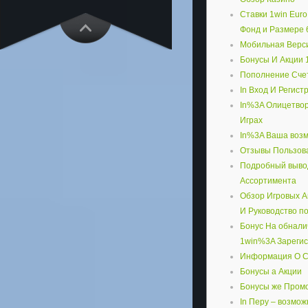
Ставки 1win Eur
Фонд и Размере 
Мобильная Верс
Бонусы И Акции 
Пополнение Сче
In Вход И Регис
In%3A Олицетвор
Играх
In%3A Ваша возм
Отзывы Пользова
Подробный вывод
Ассортимента
Обзор Игровых 
И Руководство п
Бонус На обнали
1win%3A Зарегис
Информация О С
Бонусы а Акции
Бонусы же Промо
In Перу – возмо