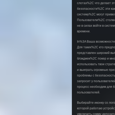
слотах%2C что делает э
безопасности%2C эти как
систему%2C могут привел
Пользователи%2C столкн
не в силах войти в систе
времени.
In%3A Ваша возможносте
Для таких%2C кто предп
представлен широкий вы
блэкджек%2C покер и мно
использовать твои страт
и выиграть огромные при
проблемы с безопасность
запросит у пользователе
процесс необходим для б
пользователей.
Выбирайте иконку со ло
которой работаю устройс
увеличить сумму депозит