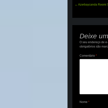
Post
←
Azərbaycanda Rəsmi 
navigation
Deixe um
O seu endereço de e-
obrigatórios são ma
Comentário
*
Nome
*