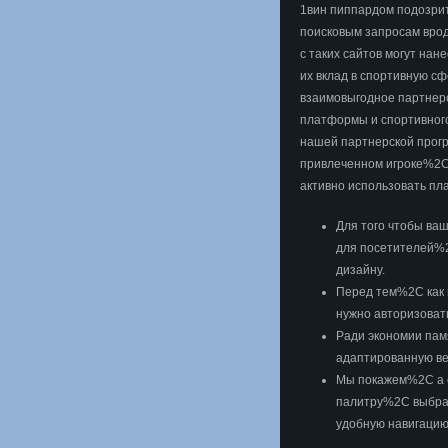
1вин пиппардом подозри
поисковым запросам врод
с таких сайтов могут нан
их вклад в спортивную с
взаимовыгодное партнер
платформы и спортивного
нашей партнерской прог
привлеченном игроке%2C 
активно использовать пл
Для того чтобы ва
для посетителей%2
дизайну.
Перед тем%2C как
нужно авторизовать
Ради экономии пам
адаптированную ве
Мы покажем%2C а 
палитру%2C выбра
удобную навигацию