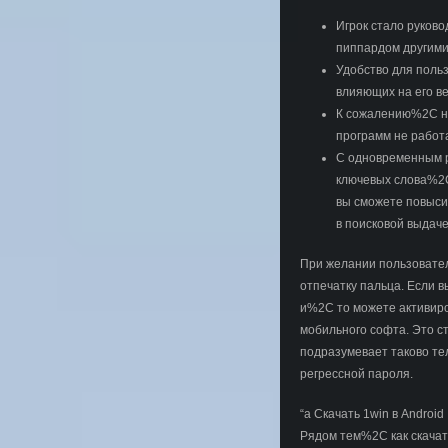
Игрок стало руков
пиппардом другими
Удобство для поль
влияющих на его ве
К сожалению%2C на
программ не работ
С одновременным 
ключевых слова%2C
вы сможете повыси
в поисковой выдаче
При желании пользовате
отпечатку пальца. Если 
и%2C то можете активиро
мобильного софта. Это 
подразумевает таково т
регрессной пароля.
“а Скачать 1win в Android
Рядом тем%2C как скача