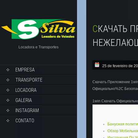
СКАЧАТЬ ПРИЛОЖЕНИЕ 1WIN НА АНДРОИД%3A
НЕЖЕЛАЮЩ
Locadora e Transportes
25 de fevereiro de 2
EMPRESA
TRANSPORTE
Скачать Приложение 1w
Официально%2C Безопа
LOCADORA
GALERIA
1win Скачать Официальн
INSTAGRAM
CONTATO
Бонусная полити
Обзор Мобильно
Инструкция По У