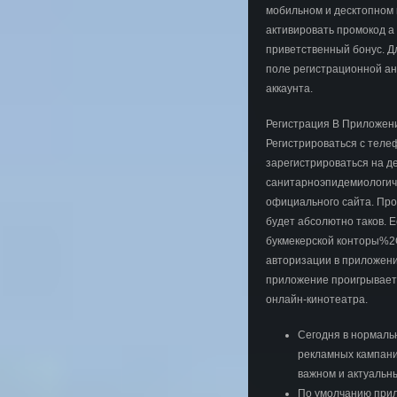
мобильном и десктопном
активировать промокод 
приветственный бонус. Дл
поле регистрационной ан
аккаунта.
Регистрация В Приложен
Регистрироваться с теле
зарегистрироваться на д
санитарноэпидемиологич
официального сайта. Про
будет абсолютно таков. Е
букмекерской конторы%2C
авторизации в приложени
приложение проигрывает 
онлайн-кинотеатра.
Сегодня в нормаль
рекламных кампани
важном и актуальн
По умолчанию при