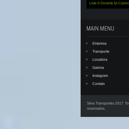
navigation
Liste 6 Durante İyi Casin
MAIN MENU
Empresa
Transporte
Locadora
Galeria
Instagram
Contato
Silva Transportes 2017. To
reservados.