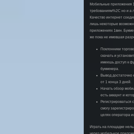
Мобильные приложения 1
требованиям%2C но и а л
Качество интернет соед
лишь некоторые возможн
приложениях 1вин. Букме
же пока не имевшая разр
Поклонники торгов
скачать и установи
имеешь доступ к ф
букмекера.
Вывод достаточно 
от 1 конца 3 дней.
Начать обзор моби
есть аккаунт и ко
Регистрироваться 
смогу зарегистрир
целях оператора и
Играть на площадке нель
через мобильное приложе