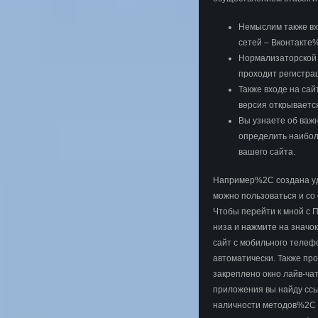
Немыслим также вх
сетей – Вконтакте%
Нормализаторской
проходит регистрац
Также входе на са
версия открываетс
Вы узнаете об важ
определить наибо
вашего сайта.
Например%2C создана у
можно пользоваться и со
Чтобы перейти к мной с 
низа и нажмите на значо
сайт с мобильного телеф
автоматически. Также п
закреплено окно лайв-ча
приложения вы найду сс
наличности методов%2C 