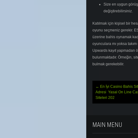
Size en uygun görüş 
değiştirebilirsiniz.
Katılmak için kişisel bir he
oyunu seçmeniz gerekir. E
üzerine bahis oynamak kadar
oyunculara mı yoksa takım e
Upwards kayıt yapmadan ön
bulunmaktadır. Örneğin, sit
bulmak gerekebilir.
Post
←
En İyi Casino Bahis Sit
navigation
Adresi ️ Yasal On Line Ca
Siteleri 202
MAIN MENU