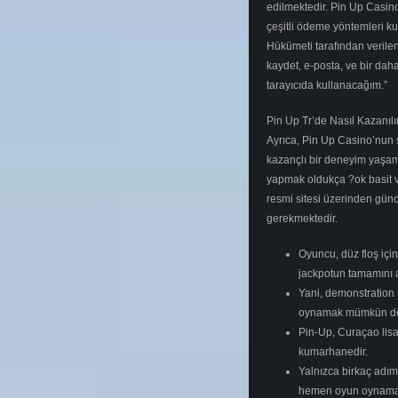
edilmektedir. Pin Up Casino
çeşitli ödeme yöntemleri ku
Hükümeti tarafından verilen 
kaydet, e-posta, ve bir da
tarayıcıda kullanacağım.”
Pin Up Tr’de Nasıl Kazanılı
Ayrıca, Pin Up Casino’nun 
kazançlı bir deneyim yaşa
yapmak oldukça ?ok basit ve
resmi sitesi üzerinden günc
gerekmektedir.
Oyuncu, düz floş için
jackpotun tamamını al
Yani, demonstration
oynamak mümkün değ
Pin-Up, Curaçao lisa
kumarhanedir.
Yalnızca birkaç adım
hemen oyun oynamaya