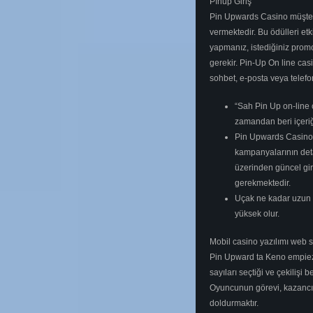
Pınup Giriş
Pin Upwards Casino müşteri 
vermektedir. Bu ödülleri et
yapmanız, istediğiniz promo
gerekir. Pin-Up On line cas
sohbet, e-posta veya telefon
“Sah Pin Up on-line 
zamandan beri içeri
Pin Upwards Casin
kampanyalarının deta
üzerinden güncel gir
gerekmektedir.
Uçak ne kadar uzun 
yüksek olur.
Mobil casino yazılımı web s
Pin Upward ta Keno empieza
sayıları seçtiği ve çekilişi b
Oyuncunun görevi, kazancını
doldurmaktır.