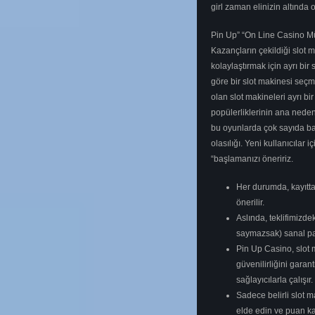
girl zaman elinizin altında
Pin Up” “On Line Casino Mü
Kazançların çekildiği slot m
kolaylaştırmak için ayrı bi
göre bir slot makinesi seçme
olan slot makineleri ayrı bir
popülerliklerinin ana neden
bu oyunlarda çok sayıda b
olasılığı. Yeni kullanıcılar 
“başlamanızı öneririz.
Her durumda, kayıtt
önerilir.
Aslında, teklifimizd
saymazsak) sanal par
Pin Up Casino, slot 
güvenilirliğini gara
sağlayıcılarla çalışır.
Sadece belirli slot
elde edin ve puan k