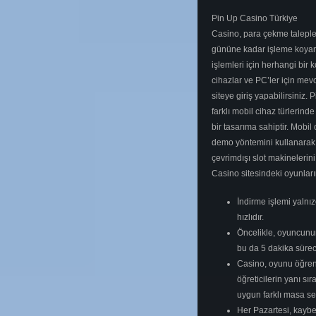
Pin Up Casino Türkiye
Casino, para çekme talepler
gününe kadar işleme koyar
işlemleri için herhangi bir
cihazlar ve PC’ler için mev
siteye giriş yapabilirsiniz
farklı mobil cihaz türlerinde 
bir tasarıma sahiptir. Mobi
demo yöntemini kullanarak 
çevrimdışı slot makinelerini
Casino sitesindeki oyunları
İndirme işlemi yalnı
hızlıdır.
Öncelikle, oyuncunun
bu da 5 dakika sürece
Casino, oyunu öğren
öğreticilerin yanı sı
uygun farklı masa se
Her Pazartesi, kaybe