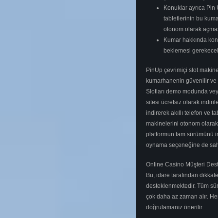
Konuklar ayrıca Pin U
tabletlerinin bu kum
otonom olarak açması
Kumar hakkında konu
beklemesi gerekece
PinUp çevrimiçi slot makinele
kumarhanenin güvenilir ve k
Slotları demo modunda vey
sitesi ücretsiz olarak indir
indirerek akıllı telefon ve 
makinelerini otonom olarak 
platformun tam sürümünü in
oynama seçeneğine de sahi
Online Casino Müşteri Dest
Bu, idare tarafından dikkat
desteklenmektedir. Tüm süre
çok daha az zaman alır. He
doğrulamanız önerilir.