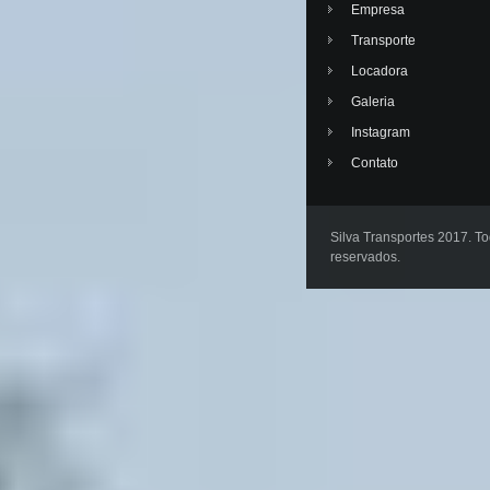
Empresa
Transporte
Locadora
Galeria
Instagram
Contato
Silva Transportes 2017. To
reservados.