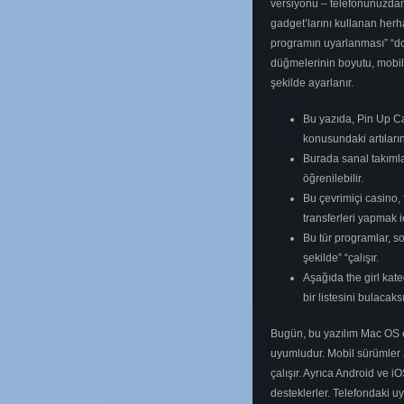
versiyonu – telefonunuzdan 
gadget’larını kullanan herha
programın uyarlanması” “d
düğmelerinin boyutu, mobil c
şekilde ayarlanır.
Bu yazıda, Pin Up Ca
konusundaki artıların
Burada sanal takıml
öğrenilebilir.
Bu çevrimiçi casino, 
transferleri yapmak i
Bu tür programlar, s
şekilde” “çalışır.
Aşağıda the girl kate
bir listesini bulacaks
Bugün, bu yazılım Mac OS e
uyumludur. Mobil sürümler ay
çalışır. Ayrıca Android ve i
desteklerler. Telefondaki uy