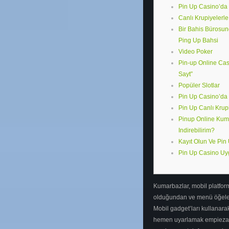
Pin Up Casino’da
Canlı Krupiyelerle
Bir Bahis Bürosun
Ping Up Bahsi
Video Poker
Pin-up Online Ca
Sayt”
Popüler Slotlar
Pin Up Casino’da 
Pin Up Canlı Krupi
Pinup Online Kuma
Indirebilirim?
Kayıt Olun Ve Pin 
Pin Up Casino Uy
Kumarbazlar, mobil platfor
olduğundan ve menü öğeleri
Mobil gadget’ları kullanara
hemen uyarlamak empieza 