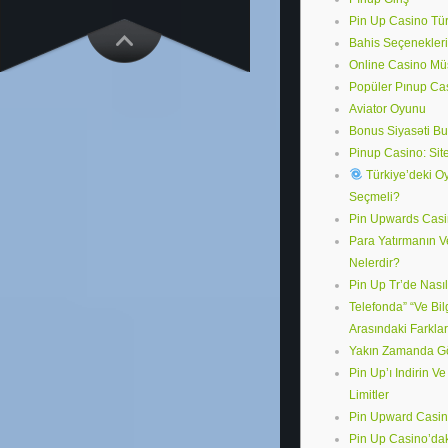
Pin Up Casino Tür
Bahis Seçenekleri
Online Casino Müş
Popüler Pınup Ca
Aviator Oyunu
Bonus Siyasəti B
Pinup Casino: Site
Türkiye’deki O
Seçmeli?
Pin Upwards Casi
Para Yatırmanın V
Nelerdir?
Pin Up Tr’de Nasıl
Telefonda” “Ve Bi
Arasındaki Farklar
Yakın Zamanda Gö
Pin Up’ı Indirin V
Limitler
Pin Upward Casino
Pin Up Casino’dak