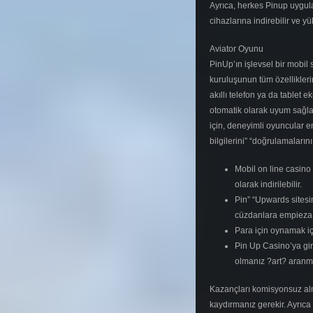
Ayrıca, herkes Pinup uygula
cihazlarına indirebilir ve yük
Aviator Oyunu
PinUp’ın işlevsel bir mobil 
kuruluşunun tüm özelliklerin
akıllı telefon ya da tablet 
otomatik olarak uyum sağla
için, deneyimli oyuncular e
bilgilerini” “doğrulamalarını
Mobil on line casino
olarak indirilebilir.
Pin” “Upwards sitesin
cüzdanlara empieza b
Para için oynamak iç
Pin Up Casino’ya gir
olmanız ?art? aranm
Kazançları komisyonsuz alm
kaydırmanız gerekir. Ayrıca