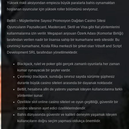
Yüksek riskli aksiyondan empieza büyük paralarla bahis oynamaktan
hoşlanan oyuncular için yüksek roller bölümünü seviyoruz.
Bettilt – Müşterilerine Sayısız Promosyon Dağıtan Casino Sitesi
Oyuncuların Paysafecard, Mastercard, Skrill ve Visa gibi fiat yöntemlerini
kullanmalarına izin verilir. Megapari anjouan Özerk Adası (Komorlar Birliği)
tarafından verilen nadir bir lisansa sahip bir kumarhane web sitesidir. Bu
çevrimiçi kumarhane, Kosta Rika merkezli bir şirket olan Vdsoft and Script
Development SRL tarafından yönetilmektedir.
Blackjack, rulet ve poker gibi gerçek zamanlı oyunlarla her zaman
kumar oynayacak bir şeyler vardır.
Çevrimiçi blackjack, sunduğu sınırsız sayıda sürümle şüphesiz
durante büyük casino siteleri arasında bir dayanak noktasıdır.
Bettilt, hesabına afin de yatırımı yapmak isteyen kullanıcılarına farklı
yöntemler sunar.
Özellikle slot online casino siteleri ve oyun çeşitliliği, güvenilir bir
casino sitesinin ayırt edici özelliklerindendir.
Bahis dünyasında güvenilir ve kaliteli deneyim yaşamak isteyen
kullanıcıların doğru seçim yapması oldukça önemlidir.