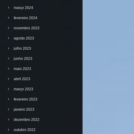
março 2024
fevereiro 2024
novembro 2023
agosto 2023
julho 2023
junho 2023
maio 2023
abril 2023
março 2023
fevereiro 2023
janeiro 2023
dezembro 2022
outubro 2022