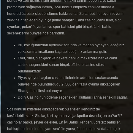
bonus ve 100 ücretsiz slot döndürme hakkı tanınır. 5000 TL’ye kadar
promosyon sağlayan Betivo, %50 bonus empieza canlı casinoda a
hundred ücretsiz slot döndürme hakkı sunar. Sultanbet, her oyun severin
zevkine hitap eden oyun çeşidine sahiptir. Canlı casino, canlı rulet, slot
oyunları, poker” “oyunları ve spor bahisleri gibi birçok farklı bahis
seçeneklerini bünyesinde barındırır.
Bu, koltuğunuzdan ayrılmak zorunda kalmadan oynayabileceğiniz
ve kazanma fırsatlarını kaçırabileceğiniz anlamına gelir.
Evet, rulet, blackjack ve bakara dahil olmak üzere harika canlı
casino seçenekleri sunan birçok offshore casino sitesi
bulunmaktadır.
Piyasaya yeni açılan casino sitelerinin adresleri sıralamasında
bünyesinde bulundurduğu 2, 500’den fazla oyunla dikkat çeken
Shangri La sitesi bulunuyor.
Dolly Casino’nun ödeme seçenekleri, kullanıcılarına esneklik sağlar.
Söz konusu kriterlere dikkat ederek bu siteleri kendiniz de
keşfedebilirsiniz. Slotlar, kart oyunları ve jackpotlar dışında, en ba?ar?l?
casinolar başka şeyler de ekler. En İyi Bahis Rehberi, ücretsiz bahisler,
bahisçi incelemelerinin yanı sıra” “in yarışı, futbol empieza daha birçok