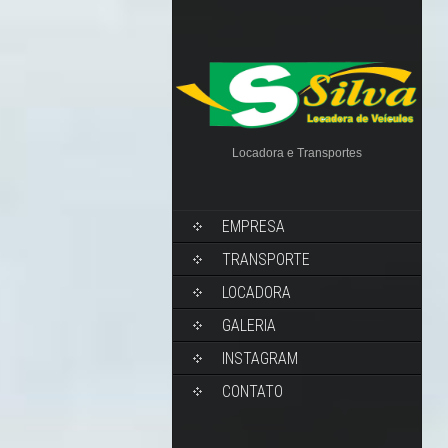
Locadora e Transportes
EMPRESA
TRANSPORTE
LOCADORA
GALERIA
INSTAGRAM
CONTATO