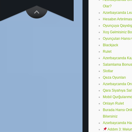
Olar?
Azərbaycanda Lea
Hesabın Artırılmas
Oyunçuya Qayıdış
Xoş Gəlmisiniz B
Oyunçuları Hansı
Blackjack
Rulet
Azerbaycanda Kazi
Salamlama Bonus
Slotlar
Qəza Oyunları
Azərbaycanda Onl
Qara Siyahıya Sal
Mobil Qurğularım
Onlayn Rulet
Burada Hansı Onli
Bilərsiniz
Azərbaycanda Han
Addım 3: Məluma