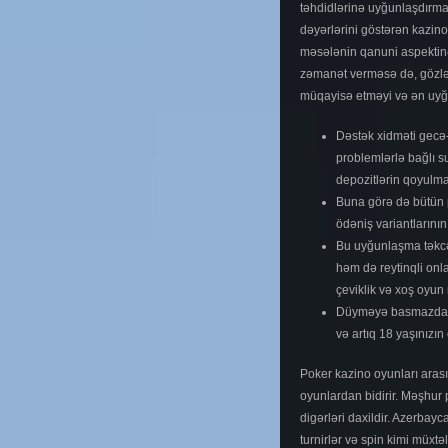
təhdidlərinə uyğunlaşdırma
dəyərlərini göstərən kazinol
məsələnin qanuni aspektinə
zəmanət verməsə də, gözlən
müqayisə etməyi və ən uyğu
Dəstək xidməti gecə-
problemlərlə bağlı su
depozitlərin qoyulmas
Buna görə də bütün 
ödəniş variantlarını
Bu uyğunlaşma təkcə
həm də reytinqli onla
çeviklik və xoş oyun 
Düyməyə basmazdan ə
və artıq 18 yaşınızın
Poker kazino oyunları aras
oyunlardan bidirir. Məşhur
digərləri daxildir. Azerbay
turnirlər və spin kimi müx