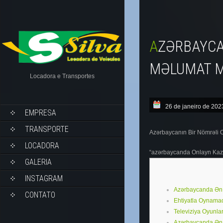
AZƏRBAYCANIN BIR NÖMRƏLI ONLAYN KAZINO
MƏLUMAT M
Locadora e Transportes
26 de janeiro de 202
EMPRESA
TRANSPORTE
Azərbaycanın Bir Nömrəli 
LOCADORA
“azərbaycanda Onlayn Kaz
GALERIA
INSTAGRAM
Azərbaycanda Ən 
CONTATO
Ehtiyatla Oynama
Televiziya Oyunlar
Azərbaycanda Ən 