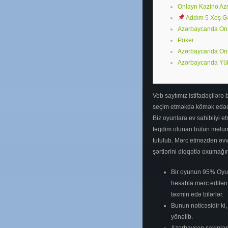
Onlayn Kazino Aze
Addım 5 Xoş Gə
Azərbaycanda Onl
Poker
Azərbaycanda Onl
Azərbaycanda Yük
Veb saytımız istifadəçilərə 
seçim etməkdə kömək edəcək 
Biz oyunlara ev sahibliyi et
təqdim olunan bütün məlum
tutulub. Mərc etməzdən əvvə
şərtlərini diqqətlə oxumağın
Bir oyunun 95% Oyun
hesabla mərc edilən
təxmin edə bilərlər.
Bunun nəticəsidir ki
yönəlib.