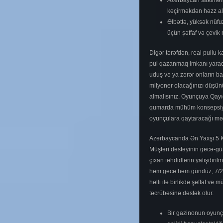
Azərbaycan sakinləri
keçirməkdən həzz alı
Əlbəttə, yüksək nüfu
üçün şəffaf və çevik m
Digər tərəfdən, real pullu 
pul qazanmaq imkanı yaradır
uduş və ya zərər onların ba
milyoner olacağınızı düşünü
almalısınız. Oyunçuya Qayı
qumarda mühüm konsepsiya
oyunçulara qaytaracağı mərc
Azərbaycanda Ən Yaxşı 5 
Müştəri dəstəyinin gecə-gü
çıxan təhdidlərin yatışdırılm
həm gecə həm gündüz, 7/24 
həlli ilə birlikdə şəffaf və 
təcrübəsinə dəstək olur.
Bir gazinonun oyunçu