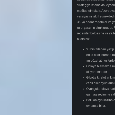
strategiya izləməklə, eynən
məğlub etməkdir. Azərbayca
versiyasını təklif etməkdəd
36-ya qədər rəqəmlər və yaşı
rulet çarxının strukturudur. R
rəqəmlər bölgəsinə və ya t
bilərsiniz.
“Cibinizdə” ən yaxşı
edilə bilər, burada r
ən gözəl atmosferdə 
Onlayn blekcekdə məq
əli yaratmaqdır.
Əlbəttə ki, slotlar ki
canlı diler oyunların
Oyunçular əlavə kart
qalmaq seçiminə sahi
Bəli, onlayn kazino o
oynanıla bilər.