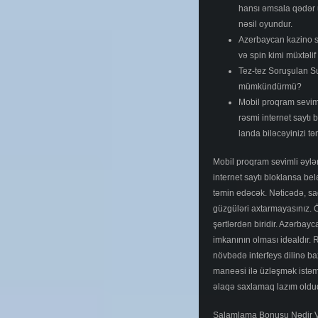
hansı əmsala qədər u
nəsil oyundur.
Azerbaycan kazino sa
və spin kimi müxtəl
Tez-tez Soruşulan 
mümkündürmü?
Mobil proqram seviml
rəsmi internet saytı
landa biləcəyinizi t
Mobil proqram sevimli əylən
internet saytı bloklansa be
təmin edəcək. Nəticədə, sa
güzgüləri axtarmayasınız. Ö
şərtlərdən biridir. Azərbay
imkanının olması idealdır. 
növbədə interfeys dilinə ba
maneəsi ilə üzləşmək istəm
əlaqə saxlamaq lazım oldu
Salamlama Bonusu Nədir 