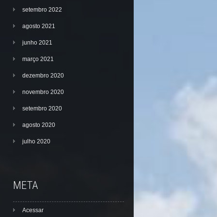
setembro 2022
agosto 2021
junho 2021
março 2021
dezembro 2020
novembro 2020
setembro 2020
agosto 2020
julho 2020
META
Acessar