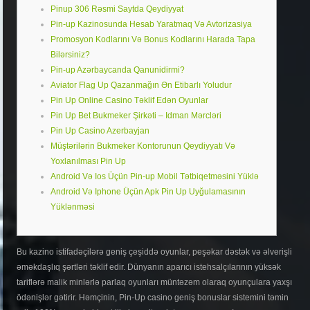
Pinup 306 Rəsmi Saytda Qeydiyyat
Pin-up Kazinosunda Hesab Yaratmaq Və Avtorizasiya
Promosyon Kodlarını Və Bonus Kodlarını Harada Tapa
Bilərsiniz?
Pin-up Azərbaycanda Qanunidirmi?
Aviator Flag Up Qazanmağın Ən Etibarlı Yoludur
Pin Up Online Casino Təklif Edən Oyunlar
Pin Up Bet Bukmeker Şirkəti – Idman Mərcləri
Pin Up Casino Azerbayjan
Müştərilərin Bukmeker Kontorunun Qeydiyyatı Və
Yoxlanılması Pin Up
Android Və Ios Üçün Pin-up Mobil Tətbiqetməsini Yüklə
Android Və Iphone Üçün Apk Pin Up Uyğulamasının
Yüklənməsi
Bu kazino istifadəçilərə geniş çeşiddə oyunlar, peşəkar dəstək və əlverişli
əməkdaşlıq şərtləri təklif edir. Dünyanın aparıcı istehsalçılarının yüksək
tariflərə malik minlərlə parlaq oyunları müntəzəm olaraq oyunçulara yaxşı
ödənişlər gətirir. Həmçinin, Pin-Up casino geniş bonuslar sistemini təmin