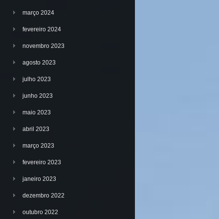
março 2024
fevereiro 2024
novembro 2023
agosto 2023
julho 2023
junho 2023
maio 2023
abril 2023
março 2023
fevereiro 2023
janeiro 2023
dezembro 2022
outubro 2022