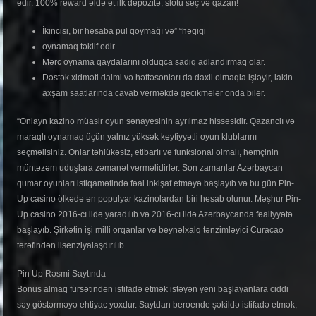
edir. 100% reward əldə et ilk depozitə, slotu seç və qazan!
İkincisi, bir hesaba pul qoymağı və” “həqiqi
oynamaq təklif edir.
Mərc oynama qaydalarını olduqca sadiq adlandırmaq olar.
Dəstək xidməti daimi və həftəsonları da daxil olmaqla işləyir, lakin
axşam saatlarında cavab verməkdə gecikmələr onda bilər.
“Onlayn kazino müasir oyun sənayesinin ayrılmaz hissəsidir. Qazanclı və
maraqlı oynamaq üçün yalnız yüksək keyfiyyətli oyun klublarını
seçməlisiniz. Onlar təhlükəsiz, etibarlı və funksional olmalı, həmçinin
müntəzəm uduşlara zəmanət verməlidirlər. Son zamanlar Azərbaycan
qumar oyunları istiqamətində fəal inkişaf etməyə başlayıb və bu gün Pin-
Up casino ölkədə ən populyar kazinolardan biri hesab olunur. Məşhur Pin-
Up casino 2016-cı ildə yaradılıb və 2016-cı ildə Azərbaycanda fəaliyyətə
başlayıb. Şirkətin işi milli orqanlar və beynəlxalq tənzimləyici Curacao
tərəfindən lisenziyalaşdırılıb.
Pin Up Rəsmi Saytında
Bonus almaq fürsətindən istifadə etmək istəyən yeni başlayanlara ciddi
səy göstərməyə ehtiyac yoxdur. Saytdan beroende şəkildə istifadə etmək,