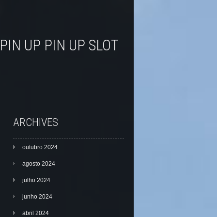
ARCHIVES
outubro 2024
agosto 2024
julho 2024
junho 2024
abril 2024